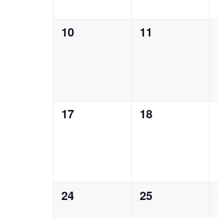
0
0
10
11
Veranstaltungen,
Veranstaltung
0
0
17
18
Veranstaltungen,
Veranstaltung
0
0
24
25
Veranstaltungen,
Veranstaltung