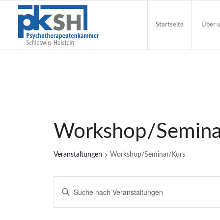
Startseite
Über 
Workshop/Semina
Veranstaltungen
Workshop/Seminar/Kurs
Veranstaltungen
Veranstaltungen
Geben
Such-
Sie
Das
und
Schlüsselwort.