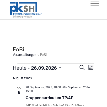
FoBi
Veranstaltungen
FoBi
Veranstaltungen
Heute
 - 
26.09.2026
Veransta
Veranst
Suche
Liste
Ansicht
Such-
Datum
Navigat
August 2026
wählen.
und
Ansichten
20. September, 2025, 10:00
-
06. September, 2026,
DO.
6
15:00
Gruppencurriculum TP/AP
ZAP Nord GmbH
Am Bahnhof 13 - 15, Lübeck