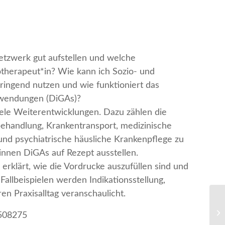
etzwerk gut aufstellen und welche
therapeut*in? Wie kann ich Sozio- und
ringend nutzen und wie funktioniert das
anwendungen (DiGAs)?
viele Weiterentwicklungen. Dazu zählen die
behandlung, Krankentransport, medizinische
 und psychiatrische häusliche Krankenpflege zu
nnen DiGAs auf Rezept ausstellen.
 erklärt, wie die Vordrucke auszufüllen sind und
Fallbeispielen werden Indikationsstellung,
en Praxisalltag veranschaulicht.
Tr
508275
St