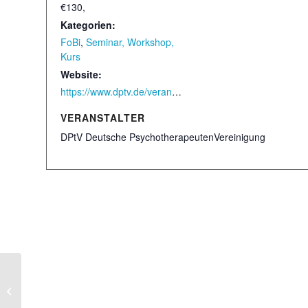
€130,
Kategorien:
FoBi
,
Seminar, Workshop,
Kurs
Website:
https://www.dptv.de/veranstaltungen/veranstaltungskalender/termin/26-63_verordnungsbefugnisse-fuer-psychotherapeutinnen-was-soll-ich-damit/
VERANSTALTER
DPtV Deutsche PsychotherapeutenVereinigung
Sylter Praxistage 2026:
Betriebswirtschaftliche Tipps zur
Praxisführung