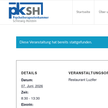
Startseite
Über 
Diese Veranstaltung hat bereits stattgefunden.
DETAILS
VERANSTALTUNGSO
Restaurant Luzifer
Datum:
07. Juni, 2026
Zeit:
8:30 - 13:30
Eintritt: