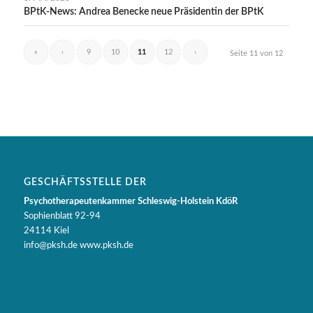
BPtK-News: Andrea Benecke neue Präsidentin der BPtK
«
‹
9
10
11
12
›
Seite 11 von 12
GESCHÄFTSSTELLE DER
Psychotherapeutenkammer Schleswig-Holstein KdöR
Sophienblatt 92-94
24114 Kiel
info@pksh.de www.pksh.de