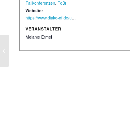
Fallkonferenzen
,
FoBi
Website:
https://www.diako-nf.de/unsere-angebote/villa-paletti-fachklinik-fuer-kinder-und-jugendpsychiatrie
VERANSTALTER
Melanie Ermel
Störungsspezifische Gruppentherapie