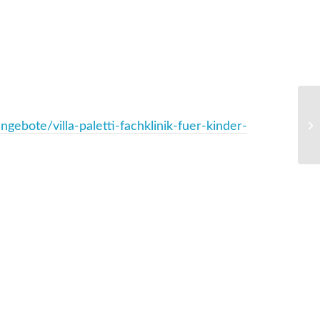
Ar
gebote/villa-paletti-fachklinik-fuer-kinder-
Re
du