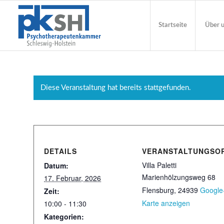
Startseite
Über 
Diese Veranstaltung hat bereits stattgefunden.
DETAILS
VERANSTALTUNGSO
Villa Paletti
Datum:
Marienhölzungsweg 68
17. Februar, 2026
Flensburg
,
24939
Google
Zeit:
Karte anzeigen
10:00 - 11:30
Kategorien: