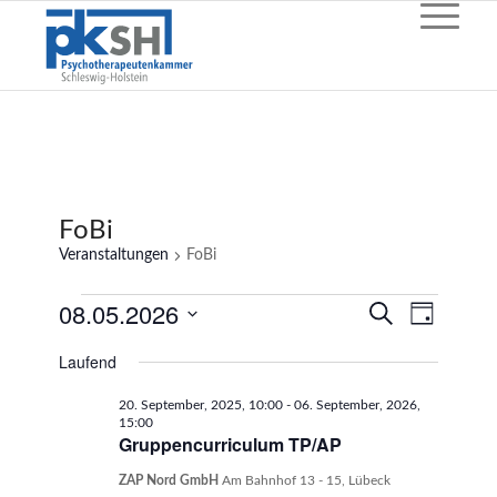
FoBi
Veranstaltungen
FoBi
Veranstaltungen
08.05.2026
Veransta
Veranst
Suche
Tag
Ansicht
für
Such-
Datum
Navigat
Laufend
wählen.
08.
und
Mai,
Ansichten
20. September, 2025, 10:00
-
06. September, 2026,
15:00
2026
Gruppencurriculum TP/AP
ZAP Nord GmbH
Am Bahnhof 13 - 15, Lübeck