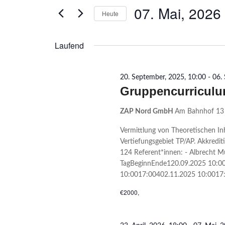
Mai,
Ansichtennavigation
07. Mai, 2026
Suche
Heute
2026
nach
Datum
Veranstaltungen
wählen.
Schlüsselwort.
Laufend
20. September, 2025, 10:00
-
06.
Gruppencurricul
ZAP Nord GmbH
Am Bahnhof 13 
Vermittlung von Theoretischen In
Vertiefungsgebiet TP/AP. Akkre
124 Referent*innen: - Albrecht Mü
TagBeginnEnde120.09.2025 10:0
10:0017:00402.11.2025 10:0017
€2000,