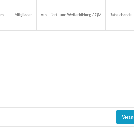
uns
Mitglieder
Aus-, Fort- und Weiterbildung / QM
Ratsuchende
Veran