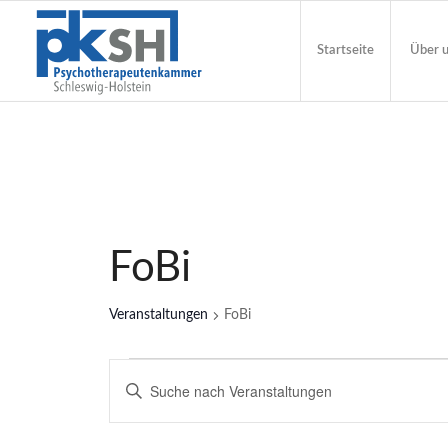
Startseite
Über 
FoBi
Veranstaltungen
FoBi
Veranstaltungen
Veranstaltungen
Geben
für
Such-
Sie
Das
07.
und
Schlüsselwort.